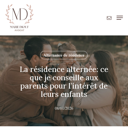
Skip
to
Men
Close
main
Menu
content
Alternance de résidence
La résidence alternée: ce
que je conseille aux
parents pour l’intérêt de
leurs enfants
08/01/2026